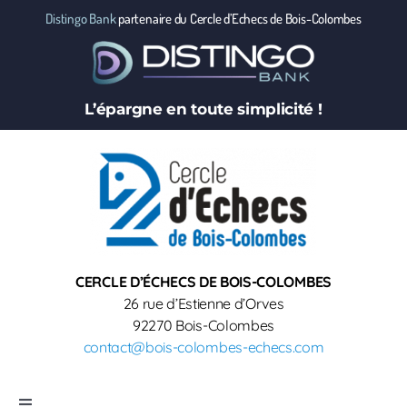
Passer
Distingo Bank
partenaire du Cercle d’Echecs de Bois-Colombes
au
contenu
L’épargne en toute simplicité !
CERCLE D’ÉCHECS DE BOIS-COLOMBES
26 rue d’Estienne d’Orves
92270 Bois-Colombes
contact@bois-colombes-echecs.com