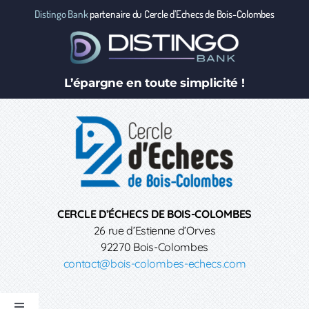
Passer
Distingo Bank
partenaire du Cercle d’Echecs de Bois-Colombes
au
contenu
L’épargne en toute simplicité !
CERCLE D’ÉCHECS DE BOIS-COLOMBES
26 rue d’Estienne d’Orves
92270 Bois-Colombes
contact@bois-colombes-echecs.com