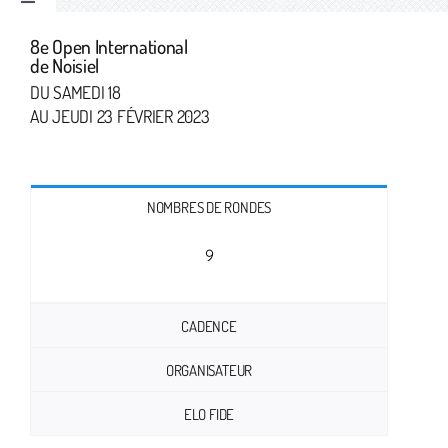
Toggle
Navigation
8e Open International
Accueil
de Noisiel
DU SAMEDI 18
AU JEUDI 23 FÉVRIER 2023
Le Club
Nous rejoindre
NOMBRES DE RONDES
Compétitions
9
Tournois Pizzas
CADENCE
ORGANISATEUR
ELO FIDE