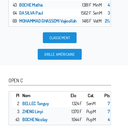
43
BOCHE Mathis
1381 F
MinM
4
64
DA SILVA Paul
1562 F
SenM
3
69
MOHAMMAD GHASSEMI Vajieollah
1416 F
VetM
2½
CLASSEMENT
GRILLE AMÉRICAINE
OPEN C
Pl
Nom
Elo
Cat.
Pts
2
BELLEC Tanguy
1324 F
SenM
7
3
ZHENG Linyi
1370 F
PupM
7
43
BOCHE Nicolay
1044 F
PupM
4