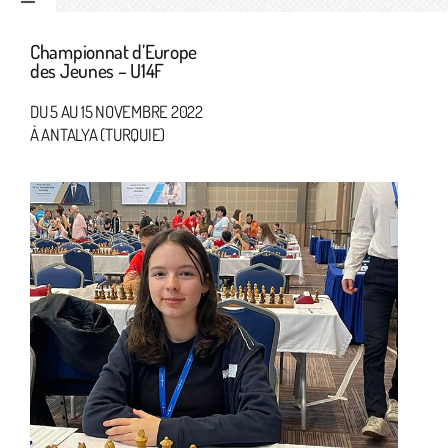
Toggle
Navigation
Championnat d’Europe
Accueil
des Jeunes – U14F
DU 5 AU 15 NOVEMBRE 2022
Le Club
À ANTALYA (TURQUIE)
Nous rejoindre
Compétitions
Tournois Pizzas