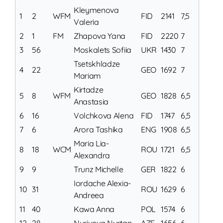
Kleymenova
1
2
WFM
FID
2141
7,5
Valeria
2
1
FM
Zhapova Yana
FID
2220
7
3
56
Moskalets Sofiia
UKR
1430
7
Tsetskhladze
4
22
GEO
1692
7
Mariam
Kirtadze
5
8
WFM
GEO
1828
6,5
Anastasia
6
16
Volchkova Alena
FID
1747
6,5
7
6
Arora Tashika
ENG
1908
6,5
Maria Lia-
8
18
WCM
ROU
1721
6,5
Alexandra
9
9
Trunz Michelle
GER
1822
6
Iordache Alexia-
10
31
ROU
1629
6
Andreea
11
40
Kawa Anna
POL
1574
6