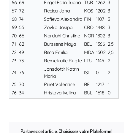
66
69
Engel Ecrin Tuana
TUR
1262
3
67
72
Recica Jona
KOS
1202
3
68
74
Sofieva Alexandra
FIN
1107
3
69
55
Zovko Josipa
CRO
1448
3
70
66
Nordahl Christine
NOR
1302
3
71
62
Burssens Maya
BEL
1366
2,5
72
49
Bitca Emilia
MDA
1502
2,5
73
73
Remeikaite Rugile
LTU
1145
2
Jonsdottir Katrin
74
76
ISL
0
2
Maria
75
70
Pinet Valentine
BEL
1217
1
76
34
Hristova Ivelina
BUL
1618
0
Partagez cet article, Choisissez votre Plateforme!