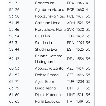
51
7
Ciarletta Iris
FRA
1846
4
52
26
Cymbron Victoria
POR
1660
4
53
50
Popczynska Maja
POL
1487
3,5
54
45
Galstyan Maria
ARM
1521
3,5
55
46
Horvathova Hana
SVK
1520
3,5
56
54
Ulus Ekin
TUR
1462
3,5
57
3
Stoll Lucia
FRA
2021
3,5
58
44
Shadrina Eva
EST
1525
3,5
Bruntse Kathrine
59
42
DEN
1556
3,5
Lindegaard
60
53
Abbasova Zarifa
AZE
1464
3,5
61
52
Dobsa Emma
CZE
1466
3,5
62
71
Aydin Erem
TUR
1204
3,5
63
75
Dukic Teona
BIH
0
3,5
64
60
Djukic Katarina
MNE
1391
3,5
65
65
Parisi Ludovica
ITA
1319
3,5