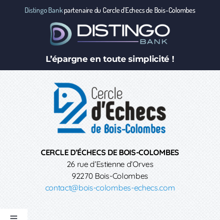
Passer
Distingo Bank
partenaire du Cercle d’Echecs de Bois-Colombes
au
contenu
L’épargne en toute simplicité !
CERCLE D’ÉCHECS DE BOIS-COLOMBES
26 rue d’Estienne d’Orves
92270 Bois-Colombes
contact@bois-colombes-echecs.com