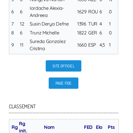
Iordache Alexia-
6
6
1629
ROU
6
0
Andreea
7
12
Susin Derya Defne
1396
TUR
4
1
8
6
Trunz Michelle
1822
GER
6
0
Sureda Gonzalez
9
11
1660
ESP
4,5
1
Cristina
SITE OFFICIEL
PAGE FIDE
CLASSEMENT
Rg
Rg
Nom
FED
Elo
Pts
init.