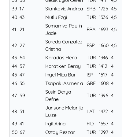
38
58
Gedik Eylul Ceren
TUR
1411
4,5
39
17
Stankovic Andrea
SRB
1725
4,5
40
43
Mutlu Ezgi
TUR
1536
4,5
Sumarriva Paulin
41
21
FRA
1693
4,5
Jade
Sureda Gonzalez
42
27
ESP
1660
4,5
Cristina
43
64
Karadas Hena
TUR
1346
4
44
57
Karatiken Beray
TUR
1412
4
45
47
Ingel Mica Bar
ISR
1517
4
46
35
Tsapaki Asimenia
GRE
1608
4
Susin Derya
47
59
TUR
1396
4
Defne
Jansone Melanija
48
51
LAT
1472
4
Luize
49
41
Irgit Arina
FID
1557
4
50
67
Oztay Rezzan
TUR
1297
4