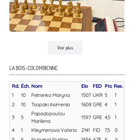
Voir plus
LA BOIS-COLOMBIENNE
Rd.
Éch.
Nom
Elo
FED
Pts
Res.
1
10
Petrenko Maryna
1507
UKR
5
1
2
10
Tsapaki Asimenia
1608
GRE
4
1
Papadopoulou
3
5
1597
GRE
4,5
1
Marilena
4
1
Kleymenova Valeria
2141
FID
7,5
0
5
6
Nuriyeva Nurtan
1656
AZE
6
½