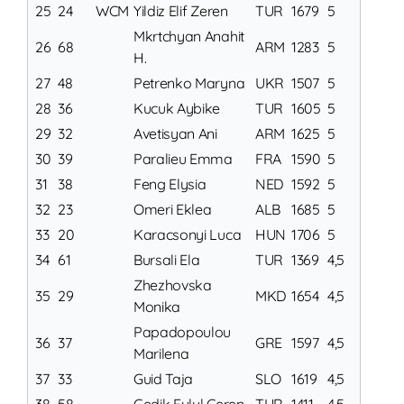
25
24
WCM
Yildiz Elif Zeren
TUR
1679
5
Mkrtchyan Anahit
26
68
ARM
1283
5
H.
27
48
Petrenko Maryna
UKR
1507
5
28
36
Kucuk Aybike
TUR
1605
5
29
32
Avetisyan Ani
ARM
1625
5
30
39
Paralieu Emma
FRA
1590
5
31
38
Feng Elysia
NED
1592
5
32
23
Omeri Eklea
ALB
1685
5
33
20
Karacsonyi Luca
HUN
1706
5
34
61
Bursali Ela
TUR
1369
4,5
Zhezhovska
35
29
MKD
1654
4,5
Monika
Papadopoulou
36
37
GRE
1597
4,5
Marilena
37
33
Guid Taja
SLO
1619
4,5