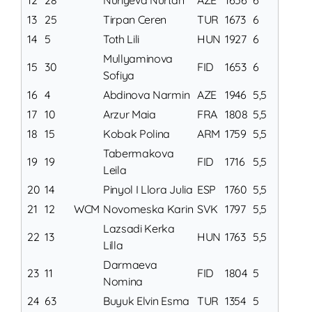
12
28
Nuriyeva Nurtan
AZE
1656
6
13
25
Tirpan Ceren
TUR
1673
6
14
5
Toth Lili
HUN
1927
6
Mullyaminova
15
30
FID
1653
6
Sofiya
16
4
Abdinova Narmin
AZE
1946
5,5
17
10
Arzur Maia
FRA
1808
5,5
18
15
Kobak Polina
ARM
1759
5,5
Tabermakova
19
19
FID
1716
5,5
Leila
20
14
Pinyol I Llora Julia
ESP
1760
5,5
21
12
WCM
Novomeska Karin
SVK
1797
5,5
Lazsadi Kerka
22
13
HUN
1763
5,5
Lilla
Darmaeva
23
11
FID
1804
5
Nomina
24
63
Buyuk Elvin Esma
TUR
1354
5