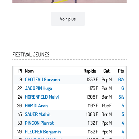
Voir plus
FESTIVAL JEUNES
Pl
Nom
Rapide
Cat.
Pts
9
CHOTEAU Gurvann
1353 F
PupM
6½
22
JACOPIN Hugo
1175 F
PouM
6
24
HORENFELD Melvil
1308 F
BenM
5½
30
HAMDI Anais
1107 F
PupF
5
45
SAUER Mathis
1080 F
BenM
5
59
PINCON Pierrot
1132 F
PpoM
4
70
FLECHER Benjamin
1152 F
PpoM
4