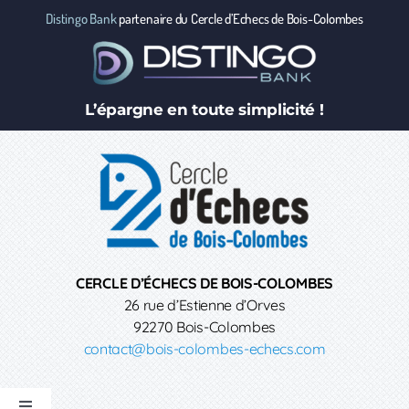
Passer
Distingo Bank
partenaire du Cercle d’Echecs de Bois-Colombes
au
contenu
L’épargne en toute simplicité !
CERCLE D’ÉCHECS DE BOIS-COLOMBES
26 rue d’Estienne d’Orves
92270 Bois-Colombes
contact@bois-colombes-echecs.com