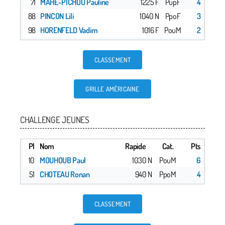
71
MAHE-PICHOU Pauline
1225 F
PupF
4
88
PINCON Lili
1040 N
PpoF
3
98
HORENFELD Vadim
1016 F
PouM
2
CLASSEMENT
GRILLE AMÉRICAINE
CHALLENGE JEUNES
Pl
Nom
Rapide
Cat.
Pts
10
MOUHOUB Paul
1030 N
PouM
6
51
CHOTEAU Ronan
940 N
PpoM
4
CLASSEMENT