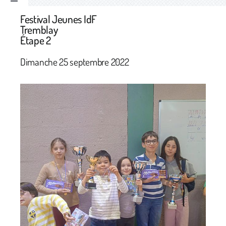
Toggle
Navigation
Festival Jeunes IdF
Accueil
Tremblay
Étape 2
Le Club
Dimanche 25 septembre 2022
Nous rejoindre
Compétitions
Tournois Pizzas